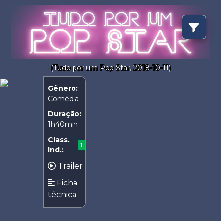
(Tudo por um Pop Star, 2018-10-11)
Gênero:
Comédia
Duração:
1h40min
Class.
1
Ind.:
Trailer
Ficha
técnica